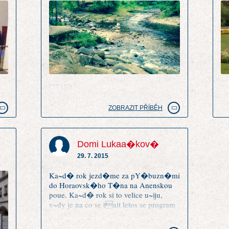
OTAVA
za
ZOBRAZIT PŘÍBĚH
Domi Lukaa�kov�
29. 7. 2015
Ka~d� rok jezd�me za pY�buzn�mi
do Horaovsk�ho T�na na Anenskou
poue. Ka~d� rok si to velice u~iju,
v~dy je na co se tait letos se program
opravdu povedl. UpY�mn Anenskou
poue m�m radai ne~ Chodsk�