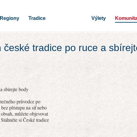
Regiony
Tradice
Výlety
Komunit
h české tradice po ruce a sbírej
a sbírejte body
žitečného průvodce po
 bez přístupu na síť nebo
í obsah, můžete objevovat
 Stáhněte si České tradice