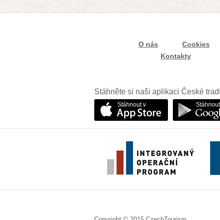
O nás
Cookies
Kontakty
Stáhněte si naši aplikaci České trad
Stáhnout v
Stáhnout
Copyright © 2015 CzechTourism