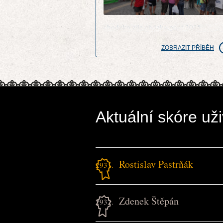
chodzko zije chdzka pout 2015
ZOBRAZIT PŘÍBĚH
Aktuální skóre uži
Rostislav Pastrňák
2931.
Zdenek Štěpán
2932.