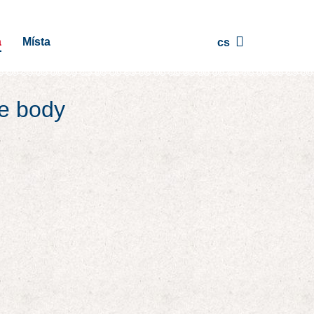
a
Místa
cs
te body