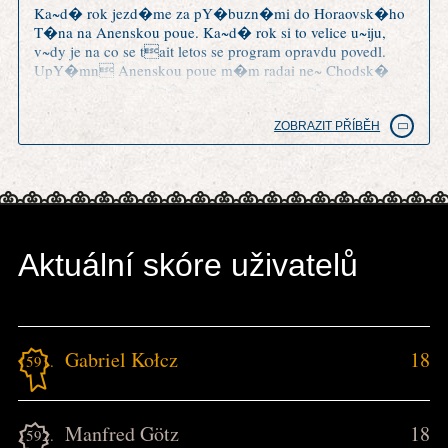
Ka~d� rok jezd�me za pY�buzn�mi do Horaovsk�ho
T�na na Anenskou poue. Ka~d� rok si to velice u~iju,
v~dy je na co se tait letos se program opravdu povedl.
UpY�mn Anenskou poue m�m radai ne~ Chodsk�
slavnosti v Doma~lic�ch a trochu m mrz�, ~e o tradici
Anensk� pouti tu nen� ani zm�Hka.
ZOBRAZIT PŘÍBĚH
Aktuální skóre uživatelů
Gabriel Kołcz
18
1591.
Manfred Götz
18
1592.