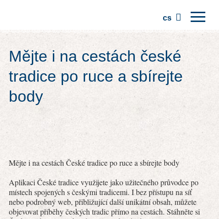
cs
Domů
Mějte i na cestách české
Regiony
tradice po ruce a sbírejte
Tradice
body
Výlety
Komunita
Místa
Mějte i na cestách České tradice po ruce a sbírejte body
Aplikaci České tradice využijete jako užitečného průvodce po
místech spojených s českými tradicemi. I bez přístupu na síť
nebo podrobný web, přibližující další unikátní obsah, můžete
objevovat příběhy českých tradic přímo na cestách. Stáhněte si