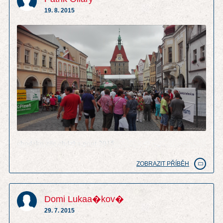
19. 8. 2015
chodzko zije chdzka pout 2015
ZOBRAZIT PŘÍBĚH
Domi Lukaa�kov�
29. 7. 2015