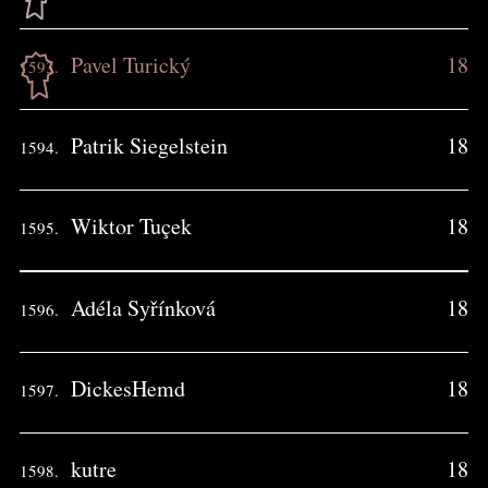
Pavel Turický
18
1593.
Patrik Siegelstein
18
1594.
Wiktor Tuçek
18
1595.
Adéla Syřínková
18
1596.
DickesHemd
18
1597.
kutre
18
1598.