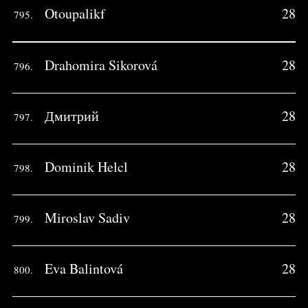
Otoupalikf
28
795.
Drahomira Sikorová
28
796.
Дмитрий
28
797.
Dominik Helcl
28
798.
Miroslav Sadiv
28
799.
Eva Balintová
28
800.