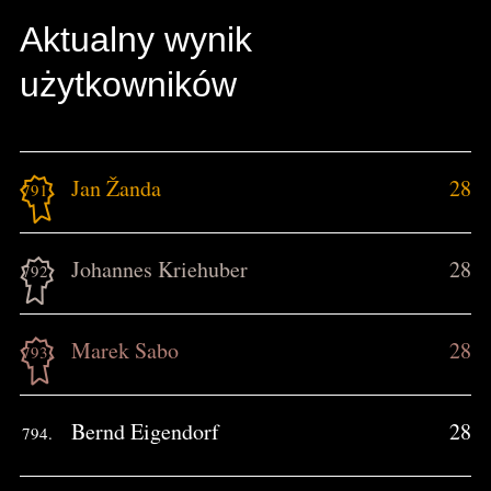
Aktualny wynik
użytkowników
Jan Žanda
28
791.
Johannes Kriehuber
28
792.
Marek Sabo
28
793.
Bernd Eigendorf
28
794.