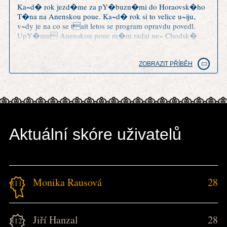
Ka~d� rok jezd�me za pY�buzn�mi do Horaovsk�ho
T�na na Anenskou poue. Ka~d� rok si to velice u~iju,
v~dy je na co se tait letos se program opravdu povedl.
UpY�mn Anenskou poue m�m radai ne~ Chodsk�
slavnosti v Doma~lic�ch a trochu m mrz�, ~e o tradici
Anensk� pouti tu nen� ani zm�Hka.
ZOBRAZIT PŘÍBĚH
Aktuální skóre uživatelů
Monika Rausová
28
811.
Jiří Hanzal
28
812.