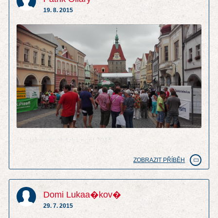
19. 8. 2015
chodzko zije chdzka pout 2015
ZOBRAZIT PŘÍBĚH
Domi Lukaa�kov�
29. 7. 2015