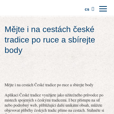
cs
Domů
Mějte i na cestách české
Regiony
tradice po ruce a sbírejte
Tradice
body
Výlety
Komunita
Místa
Mějte i na cestách České tradice po ruce a sbírejte body
Aplikaci České tradice využijete jako užitečného průvodce po
místech spojených s českými tradicemi. I bez přístupu na síť
nebo podrobný web, přibližující další unikátní obsah, můžete
objevovat příběhy českých tradic přímo na cestách. Stáhněte si