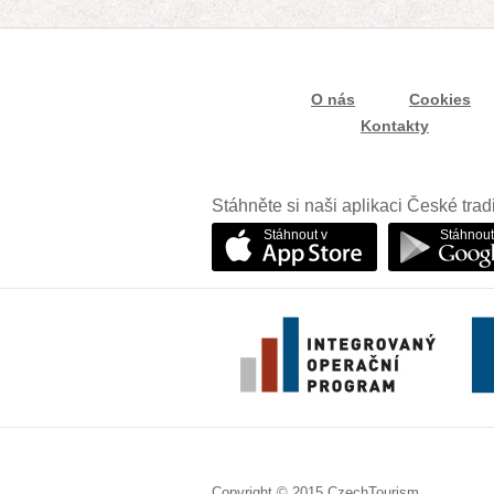
O nás
Cookies
Kontakty
Stáhněte si naši aplikaci České trad
Stáhnout v
Stáhnout
Copyright © 2015 CzechTourism