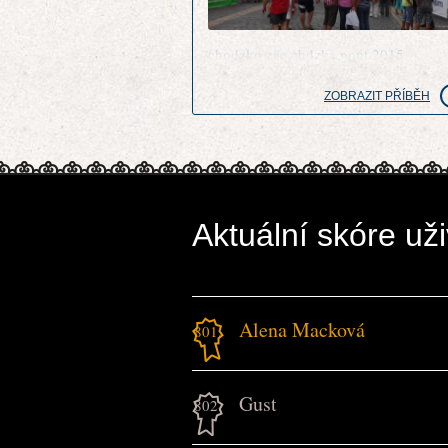
chodzko zije chdzka pout 2015
ZOBRAZIT PŘÍBĚH
Aktuální skóre uži
Alena Macková
801.
Gust
802.