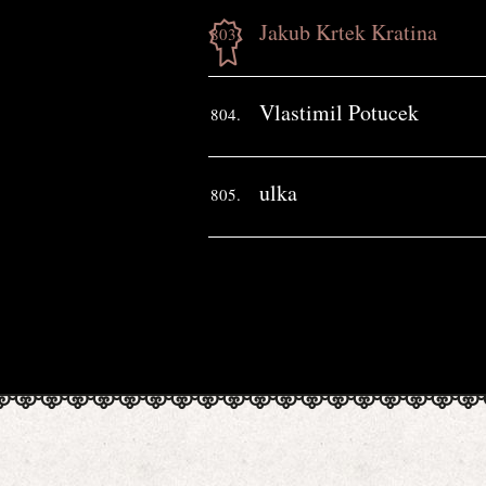
Jakub Krtek Kratina
803.
Vlastimil Potucek
804.
ulka
805.