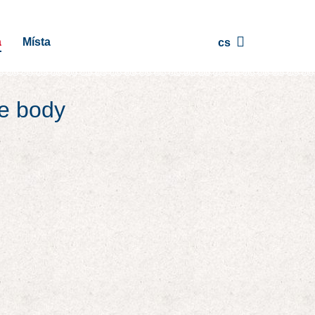
a
Místa
cs
te body