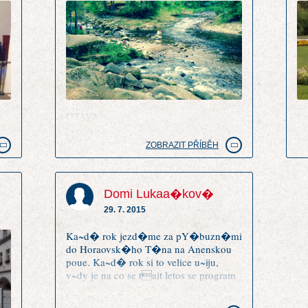
OTAVA
za
ZOBRAZIT PŘÍBĚH
Domi Lukaa�kov�
29. 7. 2015
Ka~d� rok jezd�me za pY�buzn�mi
do Horaovsk�ho T�na na Anenskou
poue. Ka~d� rok si to velice u~iju,
v~dy je na co se tait letos se program
opravdu povedl. UpY�mn Anenskou
poue m�m radai ne~ Chodsk�