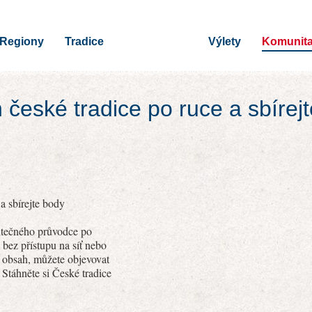
Regiony
Tradice
Výlety
Komunit
h české tradice po ruce a sbírej
a sbírejte body
žitečného průvodce po
 bez přístupu na síť nebo
í obsah, můžete objevovat
 Stáhněte si České tradice