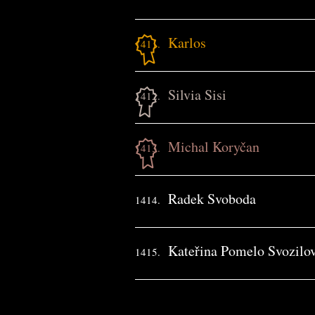
Karlos
1411.
Silvia Sisi
1412.
Michal Koryčan
1413.
Radek Svoboda
1414.
Kateřina Pomelo Svozilo
1415.