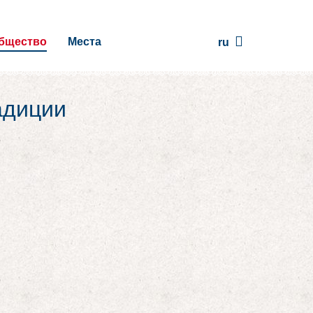
бщество
Места
ru
адиции