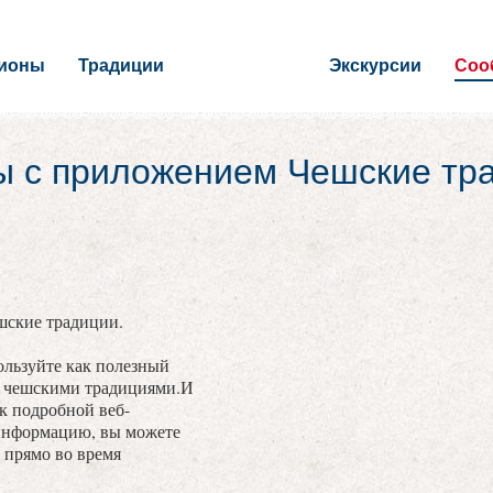
гионы
Традиции
Экскурсии
Соо
ы с приложением Чешские тр
шские традиции.
льзуйте как полезный
с чешскими традициями.И
 к подробной веб-
информацию, вы можете
 прямо во время