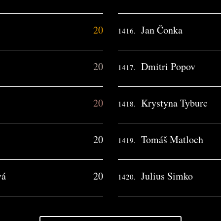
20
Jan Čonka
1416.
20
Dmitri Popov
1417.
20
Krystyna Tyburc
1418.
20
Tomáš Matloch
1419.
vá
20
Julius Simko
1420.