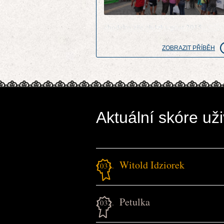
chodzko zije chdzka pout 2015
ZOBRAZIT PŘÍBĚH
Aktuální skóre uži
Witold Idziorek
1031.
Petulka
1032.