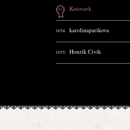
Kotovavk
1033.
karolinaparikova
1034.
Honzík Civik
1035.