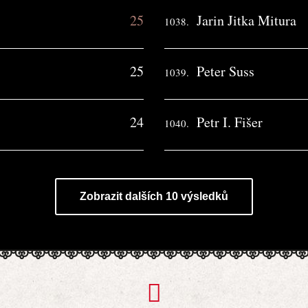
25
Jarin Jitka Mitura
1038.
25
Peter Suss
1039.
24
Petr I. Fišer
1040.
Zobrazit dalších 10 výsledků