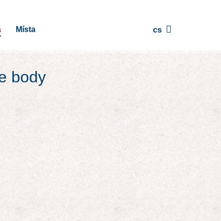
a
Místa
cs
te body