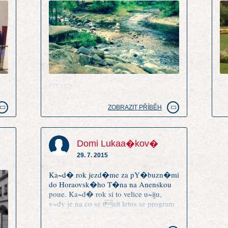
OTAVA
za
ZOBRAZIT PŘÍBĚH
Domi Lukaa�kov�
29. 7. 2015
Ka~d� rok jezd�me za pY�buzn�mi
do Horaovsk�ho T�na na Anenskou
poue. Ka~d� rok si to velice u~iju,
v~dy je na co se tait letos se program
opravdu povedl. UpY�mn Anenskou
poue m�m radai ne~ Chodsk�