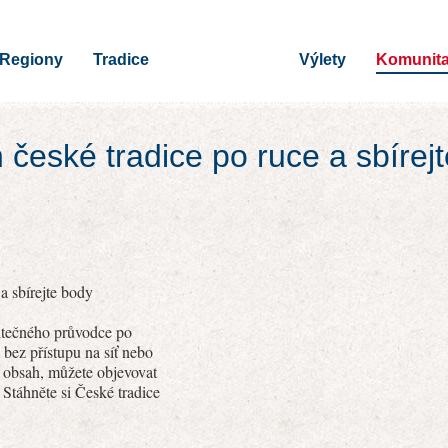
Regiony
Tradice
Výlety
Komunit
h české tradice po ruce a sbírej
a sbírejte body
žitečného průvodce po
 bez přístupu na síť nebo
í obsah, můžete objevovat
 Stáhněte si České tradice