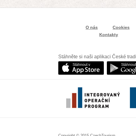
O nás
Cookies
Kontakty
Stáhněte si naši aplikaci České trad
Stáhnout v
Stáhnout
Copyright © 2015 CzechTourism