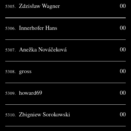
Zdzisław Wagner
00
5305.
Innerhofer Hans
00
5306.
Anežka Nováčeková
00
5307.
gross
00
5308.
howard69
00
5309.
Zbigniew Sorokowski
00
5310.