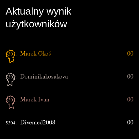
Aktualny wynik
użytkowników
Marek Okoš
00
5301.
Dominikakosakova
00
5302.
Marek Ivan
00
5303.
Divemed2008
00
5304.