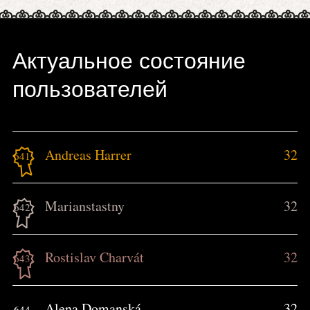
Актуальное состояние
пользователей
Andreas Harrer
32
641.
Marianstastny
32
642.
Rostislav Charvát
32
643.
Alena Domanská
32
644.