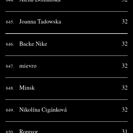
Joanna Tadowska
32
645.
Backe Nike
32
646.
mievro
32
647.
Minsk
32
648.
Nikolína Cigánková
32
649.
Romvor
31
650.