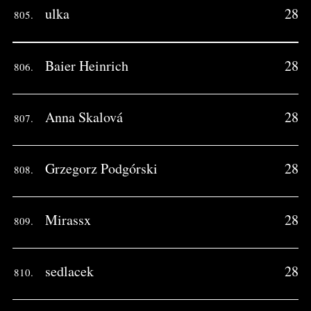
ulka
28
805.
Baier Heinrich
28
806.
Anna Skalová
28
807.
Grzegorz Podgórski
28
808.
Mirassx
28
809.
sedlacek
28
810.