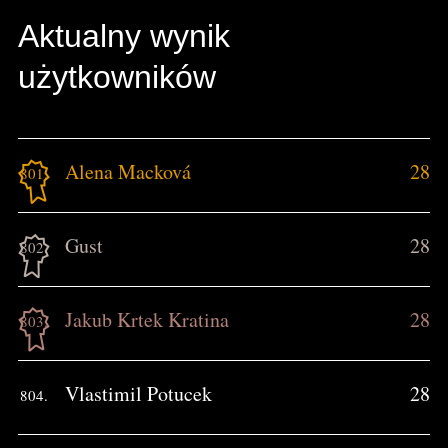
Aktualny wynik
użytkowników
Alena Macková
28
801.
Gust
28
802.
Jakub Krtek Kratina
28
803.
Vlastimil Potucek
28
804.