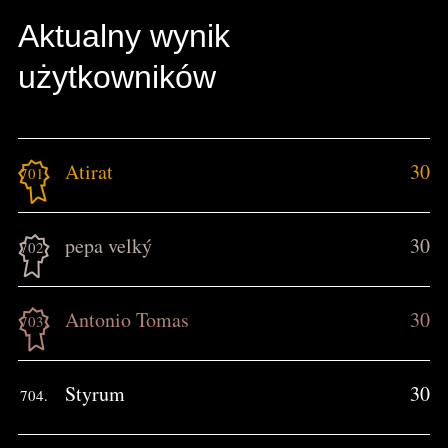
Aktualny wynik
użytkowników
Atirat
30
701.
pepa velký
30
702.
Antonio Tomas
30
703.
Styrum
30
704.