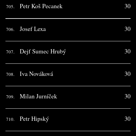
Petr Koš Pecanek
30
705.
Josef Lexa
30
706.
Dejf Sumec Hrubý
30
707.
Iva Nováková
30
708.
Milan Jurníček
30
709.
Petr Hipský
30
710.