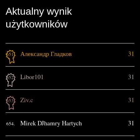
Aktualny wynik
użytkowników
Александр Гладков
31
651.
Libor101
31
652.
Ziv.c
31
653.
Mirek DJhamry Hartych
31
654.