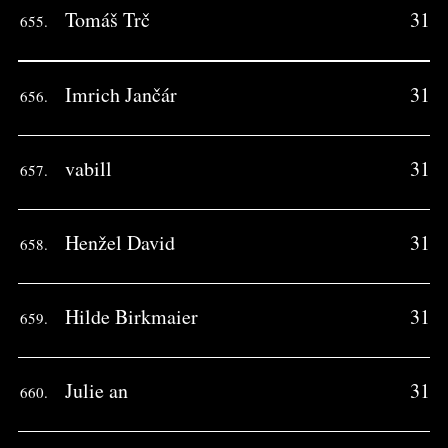
Tomáš Trč
31
655.
Imrich Jančár
31
656.
vabill
31
657.
Henžel David
31
658.
Hilde Birkmaier
31
659.
Julie an
31
660.