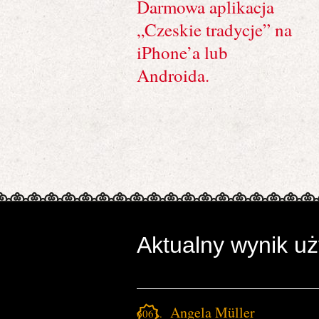
Darmowa aplikacja
„Czeskie tradycje” na
iPhone’a lub
Androida.
Aktualny wynik u
Angela Müller
6061.