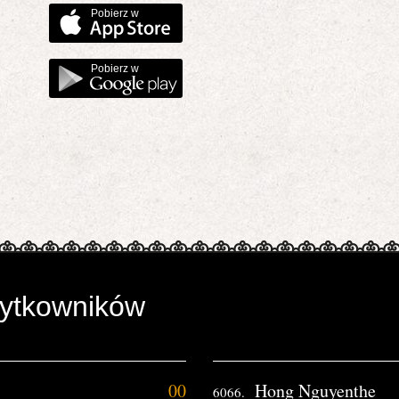
Pobierz w
Pobierz w
żytkowników
00
Hong Nguyenthe
6066.