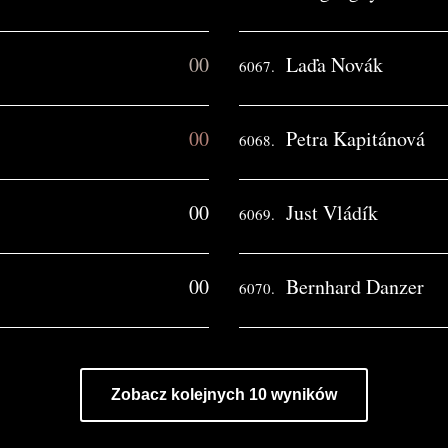
00
Laďa Novák
6067.
00
Petra Kapitánová
6068.
00
Just Vládík
6069.
00
Bernhard Danzer
6070.
Zobacz kolejnych 10 wyników