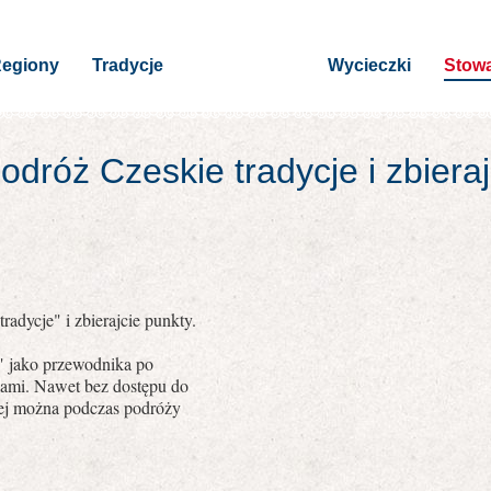
egiony
Tradycje
Wycieczki
Stowa
dróż Czeskie tradycje i zbiera
radycje" i zbierajcie punkty.
e" jako przewodnika po
jami. Nawet bez dostępu do
owej można podczas podróży