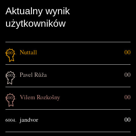
Aktualny wynik
użytkowników
Nuttall
00
6001.
Pavel Růža
00
6002.
Vilem Rozkošny
00
6003.
jandvor
00
6004.