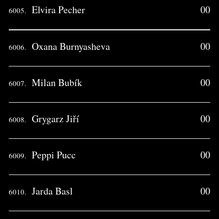
Elvira Pecher
00
6005.
Oxana Burnyasheva
00
6006.
Milan Bubík
00
6007.
Grygarz Jiří
00
6008.
Peppi Pucc
00
6009.
Jarda Basl
00
6010.