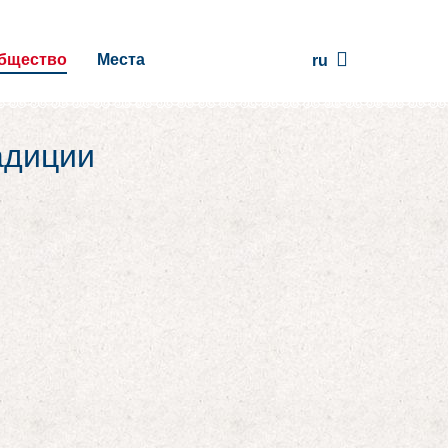
бщество
Места
ru
адиции