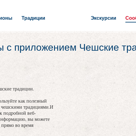
гионы
Традиции
Экскурсии
Соо
ы с приложением Чешские тр
шские традиции.
льзуйте как полезный
с чешскими традициями.И
 к подробной веб-
информацию, вы можете
 прямо во время