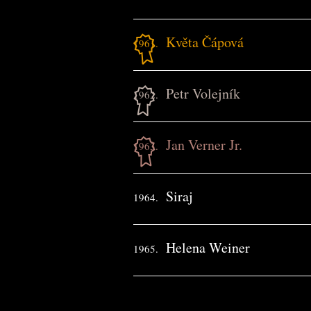
Květa Čápová
1961.
Petr Volejník
1962.
Jan Verner Jr.
1963.
Siraj
1964.
Helena Weiner
1965.