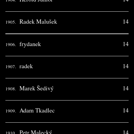
Radek Malušek
14
1905.
frydanek
14
1906.
radek
14
1907.
Marek Šedivý
14
1908.
Adam Tkadlec
14
1909.
Petr Malecký
14
1910.