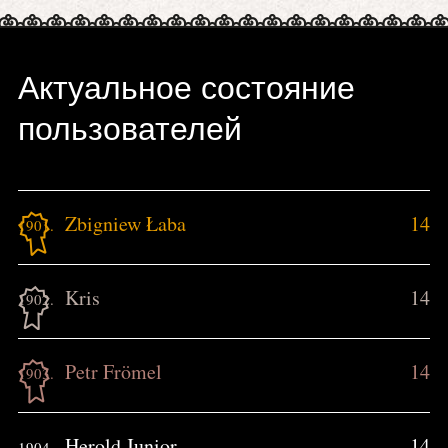
Актуальное состояние
пользователей
Zbigniew Łaba
14
1901.
Kris
14
1902.
Petr Frömel
14
1903.
Herold Junior
14
1904.