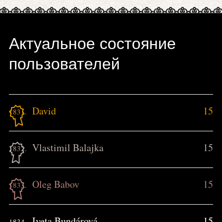
Актуальное состояние
пользователей
David
15
1831.
Vlastimil Balajka
15
1832.
Oleg Babov
15
1833.
Iveta Bundárová
15
1834.