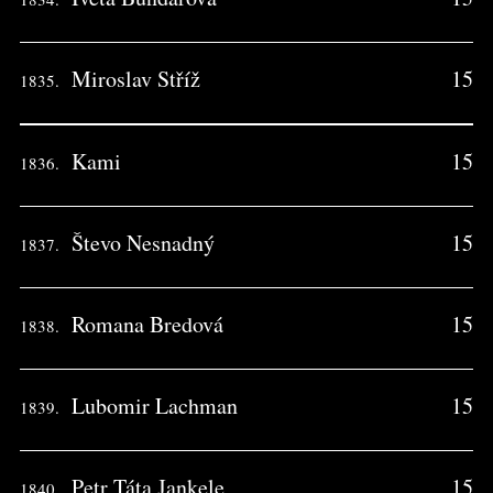
Miroslav Stříž
15
1835.
Kami
15
1836.
Števo Nesnadný
15
1837.
Romana Bredová
15
1838.
Lubomir Lachman
15
1839.
Petr Táta Jankele
15
1840.