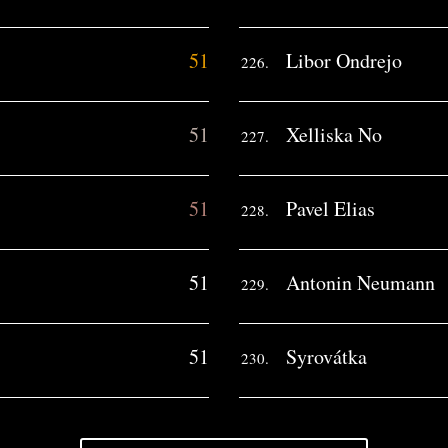
51
Libor Ondrejo
226.
51
Xelliska No
227.
51
Pavel Elias
228.
51
Antonin Neumann
229.
51
Syrovátka
230.