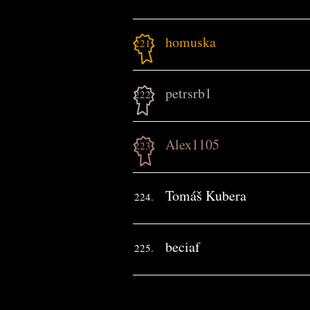
homuska
221.
petrsrb1
222.
Alex1105
223.
Tomáš Kubera
224.
beciaf
225.