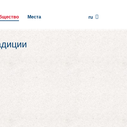
бщество
Места
ru
адиции