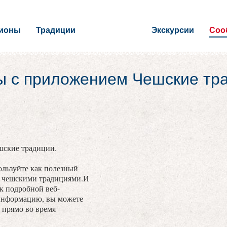
гионы
Традиции
Экскурсии
Соо
ы с приложением Чешские тр
шские традиции.
льзуйте как полезный
с чешскими традициями.И
 к подробной веб-
информацию, вы можете
 прямо во время