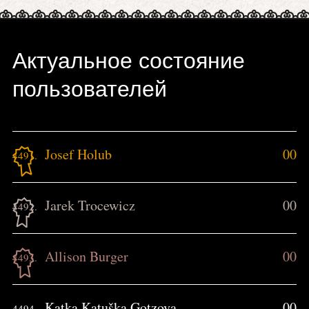
Актуальное состояние
пользователей
Josef Holub
00
4491.
Jarek Trocewicz
00
4492.
Allison Burger
00
4493.
Katka Katuška Gotzova
00
4494.