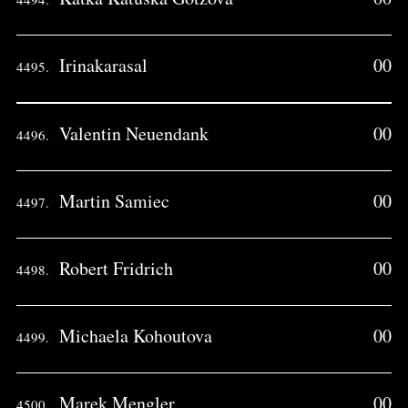
Irinakarasal
00
4495.
Valentin Neuendank
00
4496.
Martin Samiec
00
4497.
Robert Fridrich
00
4498.
Michaela Kohoutova
00
4499.
Marek Mengler
00
4500.