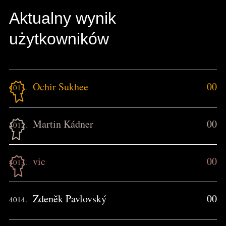
Aktualny wynik
użytkowników
Ochir Sukhee
00
4011.
Martin Kádner
00
4012.
vic
00
4013.
Zdeněk Pavlovský
00
4014.