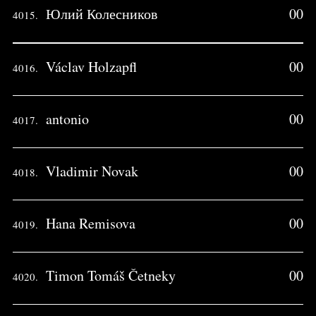
Юлий Колесников
00
4015.
Václav Holzapfl
00
4016.
antonio
00
4017.
Vladimir Novak
00
4018.
Hana Remisova
00
4019.
Timon Tomáš Četneky
00
4020.