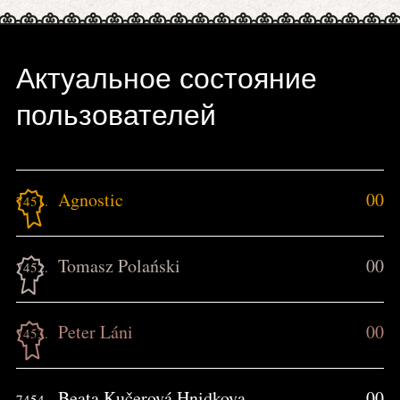
Актуальное состояние
пользователей
Agnostic
00
7451.
Tomasz Polański
00
7452.
Peter Láni
00
7453.
Beata Kučerová Hnidkova
00
7454.