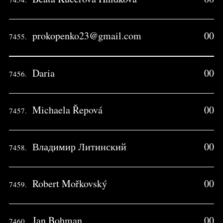
prokopenko23@gmail.com
00
7455.
Daria
00
7456.
Michaela Řepová
00
7457.
Владимир Литинский
00
7458.
Robert Mořkovský
00
7459.
Jan Bohman
00
7460.