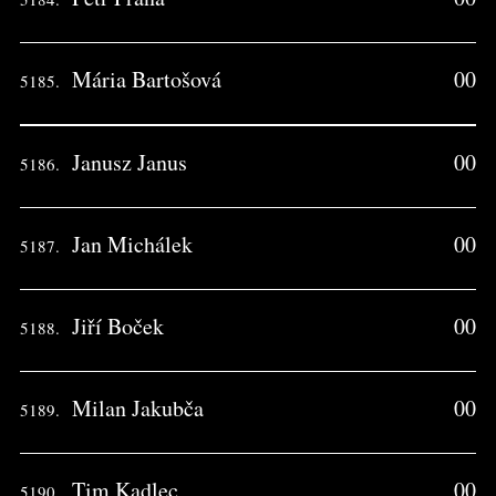
Mária Bartošová
00
5185.
Janusz Janus
00
5186.
Jan Michálek
00
5187.
Jiří Boček
00
5188.
Milan Jakubča
00
5189.
Tim Kadlec
00
5190.