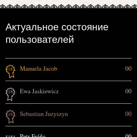
Актуальное состояние
пользователей
Manuela Jacob
00
5181.
Ewa Jaskiewicz
00
5182.
Sebastian Juzyszyn
00
5183.
Petr Fráňa
00
5184.