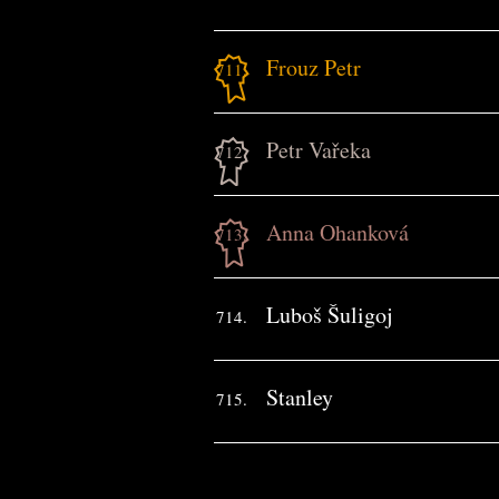
Frouz Petr
711.
Petr Vařeka
712.
Anna Ohanková
713.
Luboš Šuligoj
714.
Stanley
715.