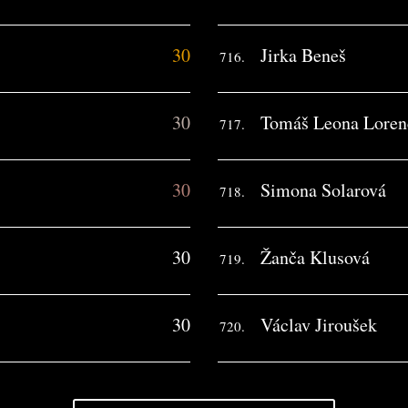
30
Jirka Beneš
716.
30
Tomáš Leona Loren
717.
30
Simona Solarová
718.
30
Žanča Klusová
719.
30
Václav Jiroušek
720.