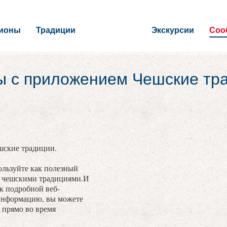
гионы
Традиции
Экскурсии
Соо
ы с приложением Чешские тр
шские традиции.
льзуйте как полезный
с чешскими традициями.И
 к подробной веб-
информацию, вы можете
 прямо во время