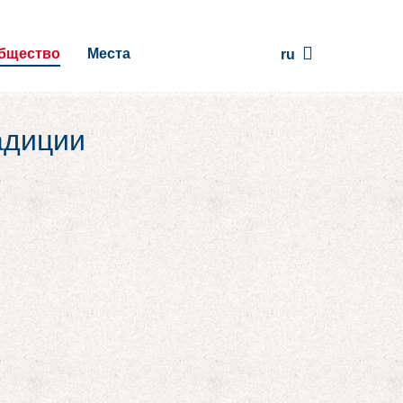
бщество
Места
ru
адиции