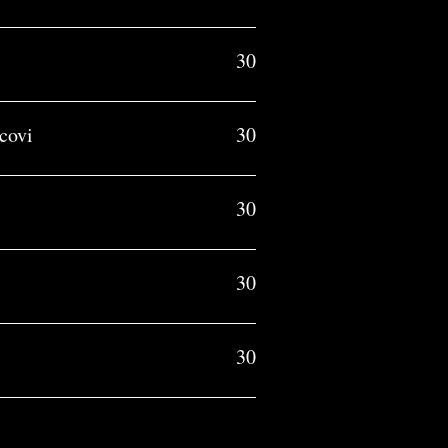
30
covi
30
30
30
30