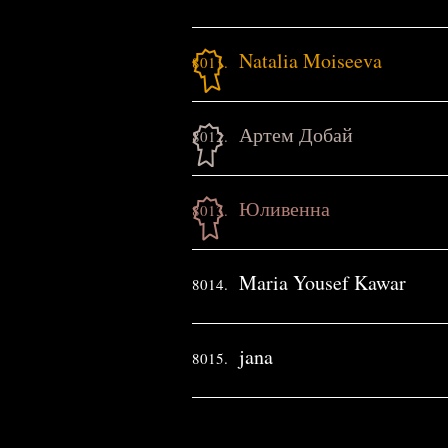
Natalia Moiseeva
8011.
Артем Добай
8012.
Юливенна
8013.
Maria Yousef Kawar
8014.
jana
8015.