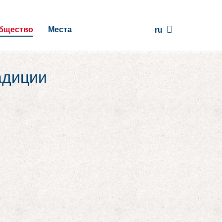
бщество
Места
ru
адиции