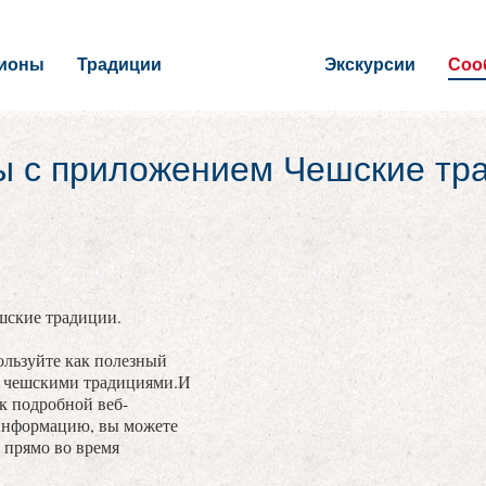
гионы
Традиции
Экскурсии
Соо
ы с приложением Чешские тр
шские традиции.
льзуйте как полезный
с чешскими традициями.И
 к подробной веб-
информацию, вы можете
 прямо во время