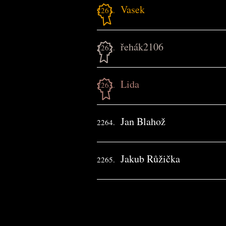
Vasek
2261.
řehák2106
2262.
Lida
2263.
Jan Blahož
2264.
Jakub Růžička
2265.