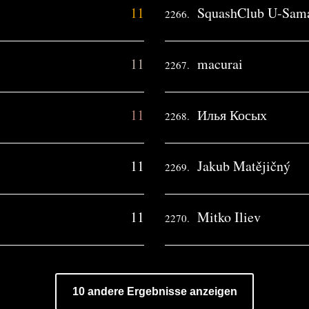
11
SquashClub U-Sama
2266.
11
macurai
2267.
11
Илья Косых
2268.
11
Jakub Matějičný
2269.
11
Mitko Iliev
2270.
10 andere Ergebnisse anzeigen