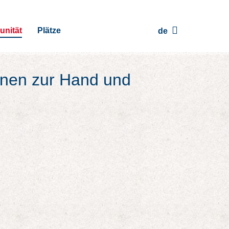
nität
Plätze
de
onen zur Hand und