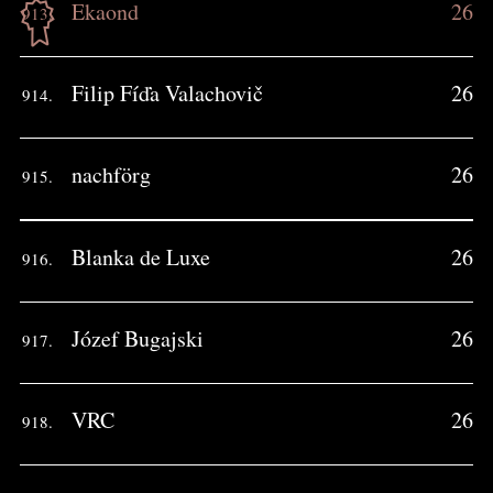
Ekaond
26
913.
Filip Fíďa Valachovič
26
914.
nachförg
26
915.
Blanka de Luxe
26
916.
Józef Bugajski
26
917.
VRC
26
918.