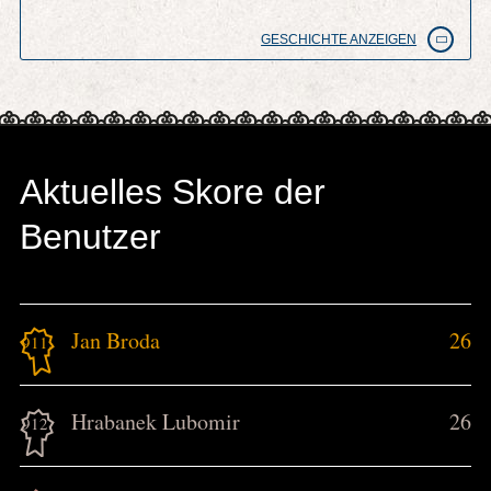
GESCHICHTE ANZEIGEN
Aktuelles Skore der
Benutzer
Jan Broda
26
911.
Hrabanek Lubomir
26
912.