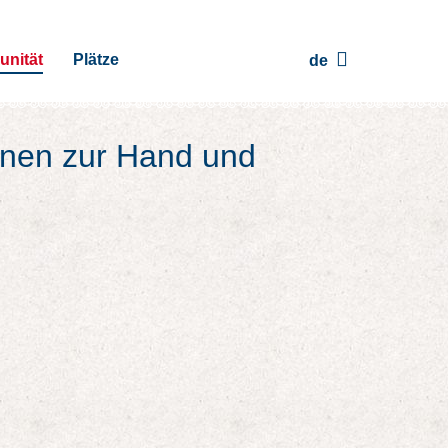
nität
Plätze
de
onen zur Hand und