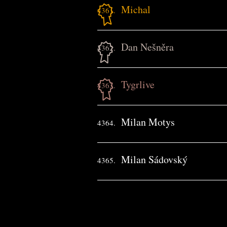
Michal
4361.
Dan Nešněra
4362.
Tygrlive
4363.
Milan Motys
4364.
Milan Sádovský
4365.