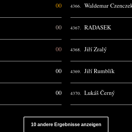
00
Waldemar Czencze
4366.
00
RADASEK
4367.
00
Jiří Zralý
4368.
00
Jiří Rumblík
4369.
00
Lukáš Černý
4370.
10 andere Ergebnisse anzeigen