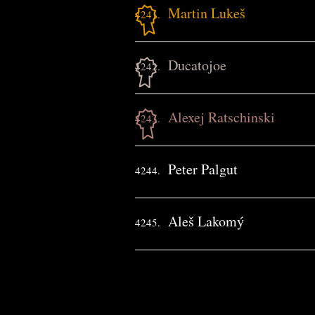
Martin Lukeš
4241.
Ducatojoe
4242.
Alexej Ratschinski
4243.
Peter Palgut
4244.
Aleš Lakomý
4245.