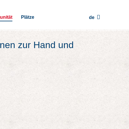
nität
Plätze
de
onen zur Hand und