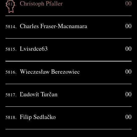
Christoph Pfaller
00
5813.
Charles Fraser-Macnamara
00
5814.
Lvisrdce63
00
5815.
Wieczesław Berezowiec
00
5816.
Ľudovít Turčan
00
5817.
Filip Sedlačko
00
5818.