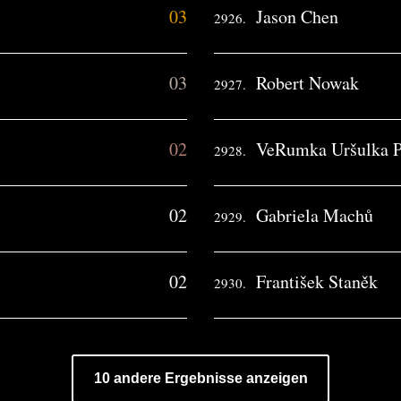
03
Jason Chen
2926.
03
Robert Nowak
2927.
02
VeRumka Uršulka P
2928.
02
Gabriela Machů
2929.
02
František Staněk
2930.
10 andere Ergebnisse anzeigen