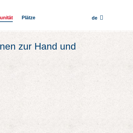
nität
Plätze
de
onen zur Hand und