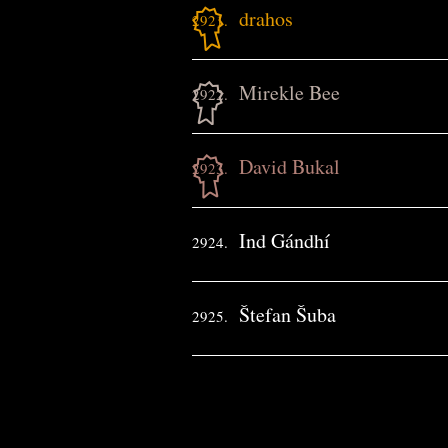
drahos
2921.
Mirekle Bee
2922.
David Bukal
2923.
Ind Gándhí
2924.
Štefan Šuba
2925.