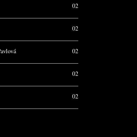
02
02
avlová
02
02
02