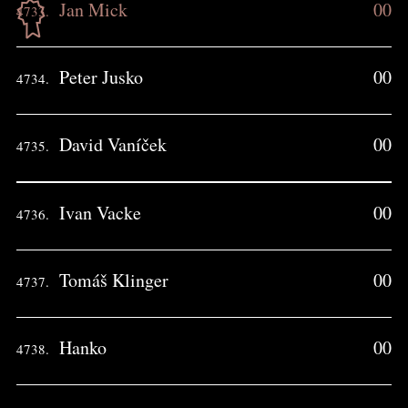
Jan Mick
00
4733.
Peter Jusko
00
4734.
David Vaníček
00
4735.
Ivan Vacke
00
4736.
Tomáš Klinger
00
4737.
Hanko
00
4738.