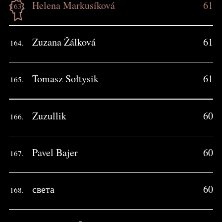
Helena Markusíková
61
163.
Zuzana Žálková
61
164.
Tomasz Sołtysik
61
165.
Zuzullik
60
166.
Pavel Bajer
60
167.
света
60
168.