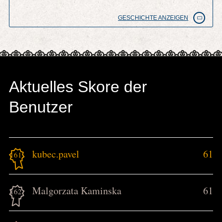
GESCHICHTE ANZEIGEN
Aktuelles Skore der
Benutzer
kubec.pavel
61
161.
Malgorzata Kaminska
61
162.