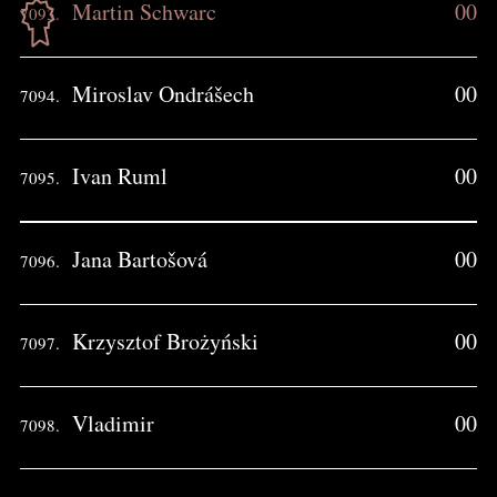
Martin Schwarc
00
7093.
Miroslav Ondrášech
00
7094.
Ivan Ruml
00
7095.
Jana Bartošová
00
7096.
Krzysztof Brożyński
00
7097.
Vladimir
00
7098.