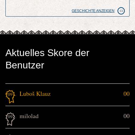
GESCHICHTE ANZEIGEN
Aktuelles Skore der
Benutzer
Luboš Klauz
00
7091.
milolad
00
7092.