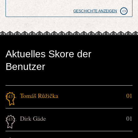
GESCHICHTE ANZEIGEN
Aktuelles Skore der
Benutzer
Tomáš Růžička
01
3431.
Dirk Gäde
01
3432.