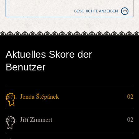
GESCHICHTE ANZEIGEN
Aktuelles Skore der
Benutzer
Jenda Štěpánek
02
2971.
Jiří Zimmert
02
2972.