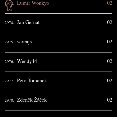
Lumír Wonkyo
02
2973.
Jan Gernat
02
2974.
vercajs
02
2975.
Wendy44
02
2976.
Peto Tomanek
02
2977.
Zdeněk Žáček
02
2978.