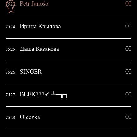
Petr Janošo
00
7523.
Ирина Крылова
00
7524.
Даша Казакова
00
7525.
SINGER
00
7526.
BLEK777✔ ┴═╦╕
00
7527.
Oleczka
00
7528.