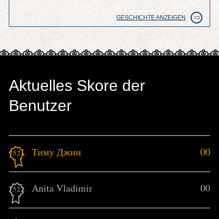
GESCHICHTE ANZEIGEN
Aktuelles Skore der
Benutzer
Тиму Джин
00
7521.
Anita Vladimir
00
7522.